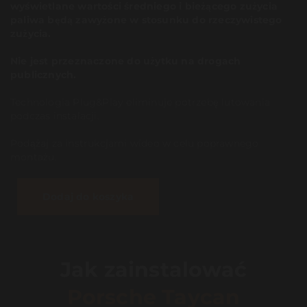
wyświetlane wartości średniego i bieżącego zużycia
paliwa będą zawyżone w stosunku do rzeczywistego
zużycia.
Nie jest przeznaczone do użytku na drogach
publicznych.
Technologia Plug&Play eliminuje potrzebę lutowania
podczas instalacji.
Podążaj za instrukcjami wideo w celu poprawnego
montażu.
Dodaj do koszyka
Jak zainstalować
Porsche Taycan