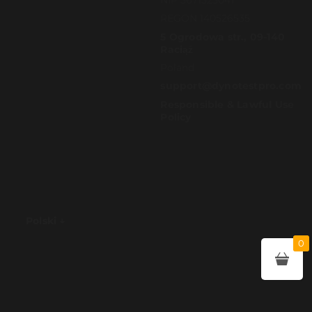
REGON 140526535
5 Ogrodowa str., 09-140
Raciąż
Poland
support@dynotestpro.com
Responsible & Lawful Use
Policy
Polski
0