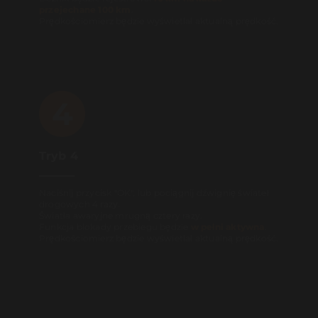
przejechane 100 km
.
Prędkościomierz będzie wyświetlał aktualną prędkość.
4
Tryb 4
Naciśnij przycisk "OK", lub pociągnij dźwignię świateł
drogowych 4 razy.
Światła awaryjne mrugną cztery razy.
Funkcja blokady przebiegu będzie
w pełni aktywna
.
Prędkościomierz będzie wyświetlał aktualną prędkość.