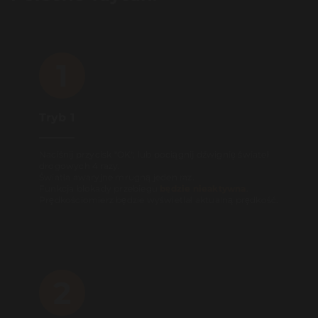
1
Tryb 1
Naciśnij przycisk "OK", lub pociągnij dźwignię świateł
drogowych 4 razy.
Światła awaryjne mrugną jeden raz.
Funkcja blokady przebiegu
będzie nieaktywna
.
Prędkościomierz będzie wyświetlał aktualną prędkość.
2