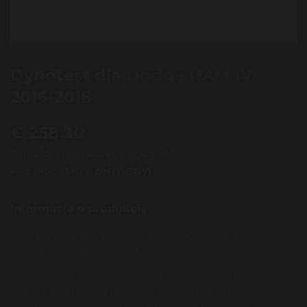
Dynotest dla
Dodge RAM IV
2016-2018
€
258.30
Poprzednia najniższa cena:
€
258.30
.
Kod produktu :
DNTDDGV1
Informacje o produkcie
To urządzenie jest zaprojektowane do testowania
samochodów Dodge RAM IV.
Zapewnia możliwość czasowego zawieszenia pracy
licznika kilometrów podczas testowania samochodu,
zapobiegając naliczaniu dodatkowego przebiegu.