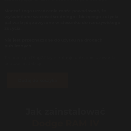
Montaż tego urządzenia może powodować, że
wyświetlane wartości średniego i bieżącego zużycia
paliwa będą zawyżone w stosunku do rzeczywistego
zużycia.
Nie jest przeznaczone do użytku na drogach
publicznych.
Technologia Plug&Play eliminuje potrzebę lutowania
podczas instalacji.
Dodaj do koszyka
Jak zainstalować
Dodge RAM IV