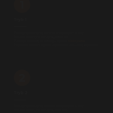
1
Tryb 1
Pociągnij dźwignię świateł drogowych 4 razy.
Światła awaryjne mrugną jeden raz.
Funkcja blokady przebiegu będzie
niektywna
.
Prędkościomierz będzie wyświetlał aktualną prędkość.
2
Tryb 2
Pociągnij dźwignię świateł drogowych 4 razy.
Światła awaryjne mrugną dwa razy.