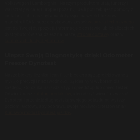
Volkswagen i Lamborghini. Naszym produktom ufają tunerzy i
warsztaty w całej Europie i poza nią. Jeśli potrzebujesz pomocy z
instalacją lub masz pytania dotyczące naszych blokerów
magistrali CAN, nasz dedykowany zespół
wsparcia technicznego
jest do Twojej dyspozycji. Informacje o dostawie lub lokalizacjach
dystrybutorów znajdziesz na naszej
stronie dostawy
oraz w
kontaktach do dystrybutorów
.
Ulepsz Swoją Diagnostykę dzięki Odometer
Freezer Dynotest
Nasze blokery licznika i can filter blockers są zaprojektowane z
myślą o precyzji i niezawodności. Są idealnym wyborem dla
każdego, kto szuka narzędzia typu speedstop lub speed tester.
Odwiedź nasz
katalog produktów
, aby odkryć więcej rozwiązań
Dynotest i przenieść diagnostykę swojego pojazdu na wyższy
poziom. Gotowy, aby poprawić swoje możliwości testowania?
Kup swój moduł Dynotest już dziś
.