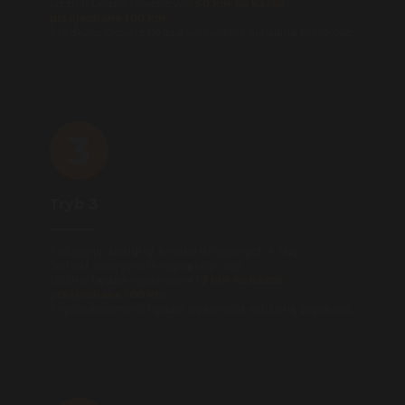
Licznik będzie rejestrował
50 km na każde
przejechane 100 km
.
Prędkościomierz będzie wyświetlał aktualną prędkość.
3
Tryb 3
Pociągnij dźwignię świateł drogowych 4 razy.
Światła awaryjne mrugną trzy razy.
Licznik będzie rejestrował
10 km na każde
przejechane 100 km
.
Prędkościomierz będzie wyświetlał aktualną prędkość.