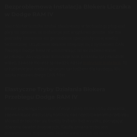
Bezproblemowa Instalacja Blokera Licznika
w Dodge RAM IV
Nasz bloker licznika został zbudowany w technologii plug and
play, co sprawia, że instalacja jest wyjątkowo prosta. Nie ma
potrzeby lutowania ani posiadania specjalistycznej wiedzy
technicznej. Urządzenie idealnie integruje się z systemem CAN
Twojego Dodge RAM IV, umożliwiając łatwe zablokowanie
przebiegu. Aby uzyskać instrukcje krok po kroku i przewodniki
wideo, zawsze możesz sprawdzić nasze
instrukcje instalacji
. To
urządzenie jest niezastąpionym narzędziem dla każdego, kto
szuka niezawodnego CAN filter.
Elastyczne Tryby Działania Blokera
Przebiegu Dodge RAM IV
Bloker przebiegu Dynotest oferuje cztery różne tryby działania,
zapewniające elastyczną kontrolę nad rejestrowaniem przebiegu.
Możesz przełączać się między trybami bez wysiłku, pociągając
dźwignię świateł drogowych. Każda zmiana trybu jest
potwierdzana mignięciem świateł awaryjnych na desce