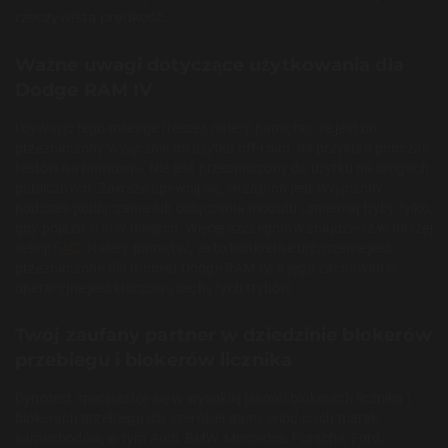
rzeczywistą prędkość.
Ważne uwagi dotyczące użytkowania dla
Dodge RAM IV
Używając tego mileage freezer, należy pamiętać, że jest on
przeznaczony wyłącznie do użytku off-road, na przykład podczas
testów na hamowni. Nie jest przeznaczony do użytku na drogach
publicznych. Zawsze upewnij się, że zapłon jest wyłączony
podczas podłączania lub odłączania modułu i zmieniaj tryby tylko,
gdy pojazd stoi w miejscu. Więcej szczegółów znajdziesz w naszej
sekcji
FAQ
. Należy pamiętać, że to konkretne urządzenie jest
przeznaczone dla modelu Dodge RAM IV, a jego zachowanie
operacyjne jest kluczową cechą tych trybów.
Twój zaufany partner w dziedzinie blokerów
przebiegu i blokerów licznika
Dynotest specjalizuje się w wysokiej jakości blokerach licznika i
blokerach przebiegu dla szerokiej gamy wiodących marek
samochodów, w tym Audi, BMW, Mercedes, Porsche, Ford,