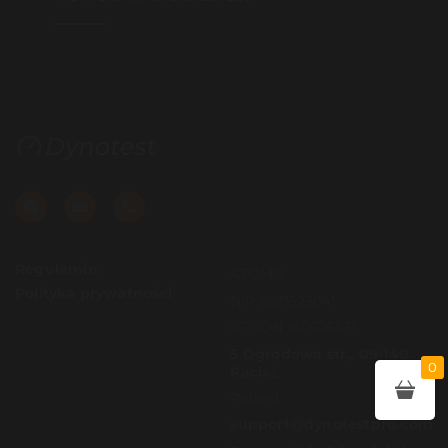
Regulamin
ATOMIS
Polityka prywatności
NIP 5671523041
REGON 140526535
5 Ogrodowa str., 09-140
0
Raciąż
Poland
support@dynotestpro.com